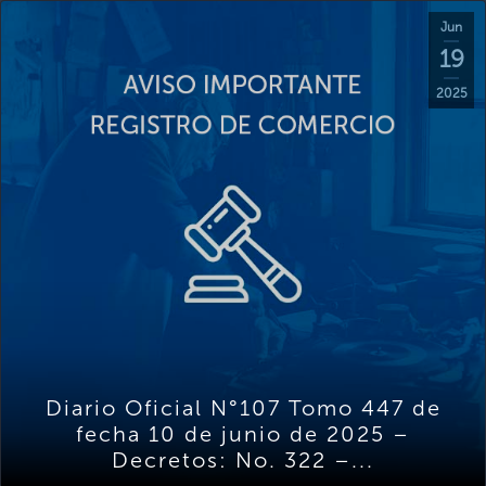
Jun
19
2025
Diario Oficial N°107 Tomo 447 de
fecha 10 de junio de 2025 –
Decretos: No. 322 –...