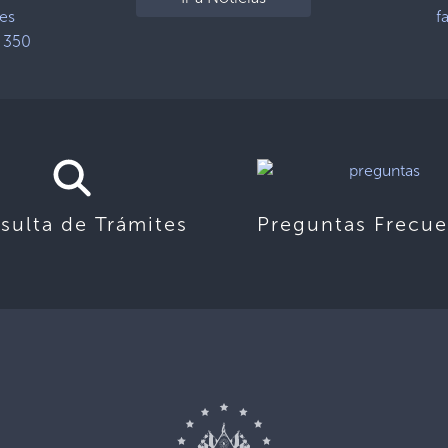
nes
f
e 350
sulta de Trámites
Preguntas Frecue
,