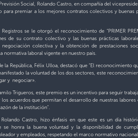
y Previsión Social, Rolando Castro, en compañía del vicepresiden
o para premiar a los mejores contratos colectivos y buenas p
 de Registros se le otorgó el reconocimiento de “PRIME
es de su contrato colectivo y las buenas prácticas labora
 negociación colectiva y la obtención de prestaciones so
la normativa laboral vigente en nuestro país.
de la República, Félix Ulloa, destacó que “El reconocimiento q
anifestado la voluntad de los dos sectores, este reconocimien
gar y negociar».
amilo Trigueros, este premio es un incentivo para seguir trabaj
y los acuerdos que permitan el desarrollo de nuestras labores
azón de la institución”.
, Rolando Castro, hizo énfasis en que este es un día histór
e se honra la buena voluntad y la disponibilidad de cumpli
mpleador y empleados, respetando el marco normativo nacional 