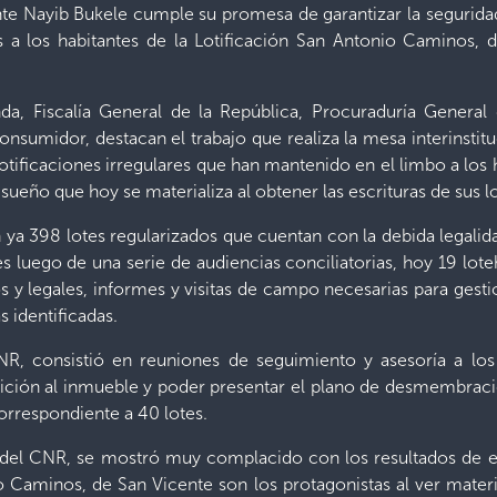
te Nayib Bukele cumple su promesa de garantizar la seguridad 
s a los habitantes de la Lotificación San Antonio Caminos,
enda, Fiscalía General de la República, Procuraduría Genera
onsumidor, destacan el trabajo que realiza la mesa interinstit
lotificaciones irregulares que han mantenido en el limbo a los h
ueño que hoy se materializa al obtener las escrituras de sus lo
n ya 398 lotes regularizados que cuentan con la debida legali
luego de una serie de audiencias conciliatorias, hoy 19 lote
s y legales, informes y visitas de campo necesarias para gestio
s identificadas.
NR, consistió en reuniones de seguimiento y asesoría a los p
ición al inmueble y poder presentar el plano de desmembrac
 correspondiente a 40 lotes.
 del CNR, se mostró muy complacido con los resultados de e
 Caminos, de San Vicente son los protagonistas al ver mater