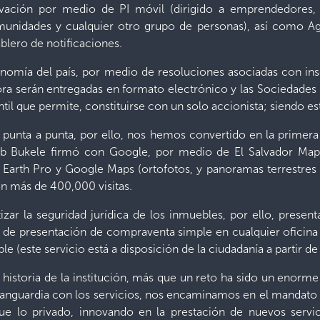
novación por medio de PI móvil (dirigido a emprendedore
nidades y cualquier otro grupo de personas), así como Age
blero de notificaciones.
nomía del país, por medio de resoluciones asociadas con insc
ra serán entregadas en formato electrónico y las Sociedades 
l que permite, constituirse con un solo accionista; siendo est
punta a punta, por ello, nos hemos convertido en la primera
ib Bukele firmó con Google, por medio de El Salvador Map
Earth Pro y Google Maps (ortofotos, y panoramas terrestres 
n más de 400,000 visitas.
ar la seguridad jurídica de los inmuebles, por ello, present
io de presentación de compraventa simple en cualquier oficina r
 (este servicio está a disposición de la ciudadanía a partir de 
 historia de la institución, más que un reto ha sido un enorme
 vanguardia con los servicios, nos encaminamos en el mandato
ue lo privado, innovando en la prestación de nuevos servi