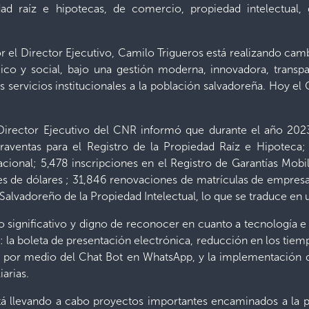
ad raíz e hipotecas, de comercio, propiedad intelectual, g
or el Director Ejecutivo, Camilo Trigueros está realizando cam
ico y social, bajo una gestión moderna, innovadora, transpa
s servicios institucionales a la población salvadoreña. Hoy e
irector Ejecutivo del CNR informó que durante el año 2023
aventas para el Registro de la Propiedad Raíz e Hipoteca; 
acional; 5,478 inscripciones en el Registro de Garantías Mobi
es de dólares ; 31,846 renovaciones de matrículas de empresa
o Salvadoreño de la Propiedad Intelectual, lo que se traduce en
lto significativo y digno de reconocer en cuanto a tecnología e
 la boleta de presentación electrónica, reducción en los tie
 por medio del Chat Bot en WhatsApp, y la implementación de
arias.
tá llevando a cabo proyectos importantes encaminados a la p