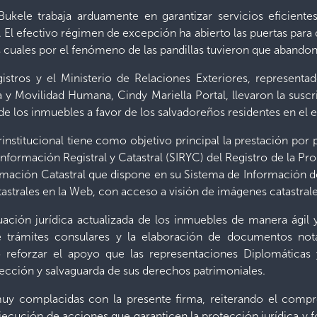
ukele trabaja arduamente en garantizar servicios eficientes
 El efectivo régimen de excepción ha abierto las puertas par
 cuales por el fenómeno de las pandillas tuvieron que abandona
istros y el Ministerio de Relaciones Exteriores, representa
a y Movilidad Humana, Cindy Mariella Portal, llevaron la su
 de los inmuebles a favor de los salvadoreños residentes en el e
nstitucional tiene como objetivo principal la prestación por 
Información Registral y Catastral (SIRYC) del Registro de la Pr
rmación Catastral que dispone en su Sistema de Información del
trales en la Web, con acceso a visión de imágenes catastrales
situación jurídica actualizada de los inmuebles de manera ágil
de trámites consulares y la elaboración de documentos not
 reforzar el apoyo que las representaciones Diplomáticas 
tección y salvaguarda de sus derechos patrimoniales.
uy complacidas con la presente firma, reiterando el compr
ejecución de acciones que garanticen la protección jurídica y 