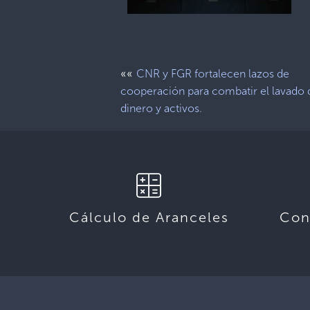
««
CNR y FGR fortalecen lazos de
cooperación para combatir el lavado 
dinero y activos.
Cálculo de Aranceles
Con