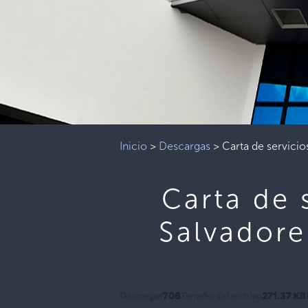
Inicio
>
Descargas
>
Carta de servicio
Carta de 
Salvadore
Descargar
706
Tamaño del archivo
271.37 KB