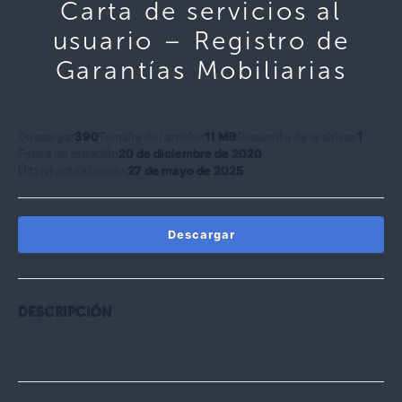
Carta de servicios al
usuario – Registro de
Garantías Mobiliarias
Descargar
390
Tamaño del archivo
11 MB
Recuento de archivos
1
Fecha de creación
20 de diciembre de 2020
Última actualización
27 de mayo de 2025
Descargar
DESCRIPCIÓN