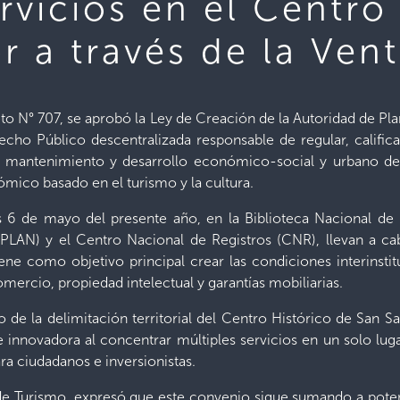
rvicios en el Centro
r a través de la Vent
to N° 707, se aprobó la Ley de Creación de la Autoridad de Pla
cho Público descentralizada responsable de regular, calificar
ón, mantenimiento y desarrollo económico-social y urbano de
ómico basado en el turismo y la cultura.
s 6 de mayo del presente año, en la Biblioteca Nacional de 
(APLAN) y el Centro Nacional de Registros (CNR), llevan a c
ene como objetivo principal crear las condiciones interinstit
omercio, propiedad intelectual y garantías mobiliarias.
 de la delimitación territorial del Centro Histórico de San Sa
 innovadora al concentrar múltiples servicios en un solo luga
ara ciudadanos e inversionistas.
o de Turismo, expresó que este convenio sigue sumando a poten