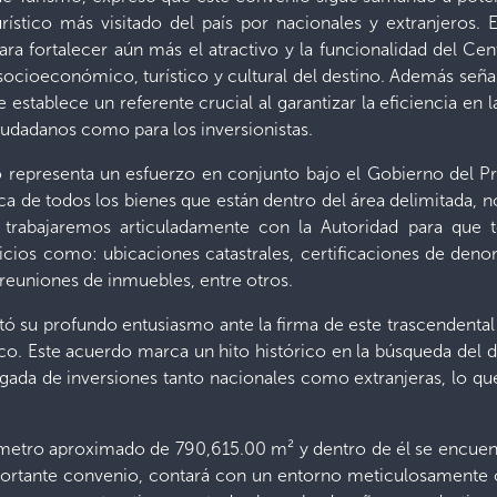
ístico más visitado del país por nacionales y extranjeros. E
a fortalecer aún más el atractivo y la funcionalidad del Centro
cioeconómico, turístico y cultural del destino. Además señal
e establece un referente crucial al garantizar la eficiencia en 
ciudadanos como para los inversionistas.
 representa un esfuerzo en conjunto bajo el Gobierno del Pr
ca de todos los bienes que están dentro del área delimitada, n
 trabajaremos articuladamente con la Autoridad para que 
vicios como: ubicaciones catastrales, certificaciones de den
, reuniones de inmuebles, entre otros.
tó su profundo entusiasmo ante la firma de este trascendenta
rico. Este acuerdo marca un hito histórico en la búsqueda del 
llegada de inversiones tanto nacionales como extranjeras, lo q
metro aproximado de 790,615.00 m² y dentro de él se encuen
mportante convenio, contará con un entorno meticulosamente